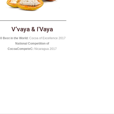
SJM
ational Competition of Cocoa:
Nicaragua 2019
50 Best of the 
National Competiti