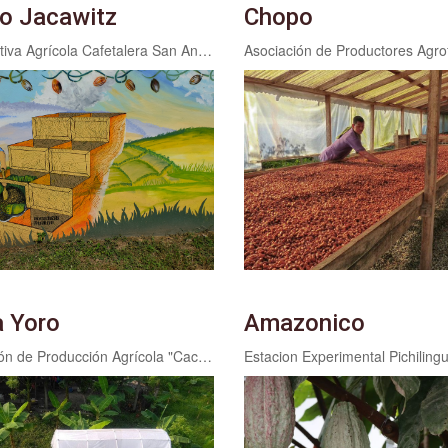
o Jacawitz
Chopo
Cooperativa Agrícola Cafetalera San Antonio Limitada COAGRICSAL
a Yoro
Amazonico
Asociación de Producción Agrícola "Cacheteros de Guaymas" Limitada APROCAGUAL
Estacion Experimental Pichiling