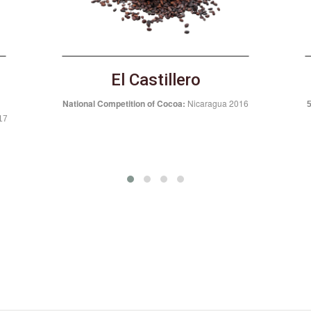
V’vaya & I'Vaya
16
50 Best in the World:
Cocoa of Excellence 2017
N
National Competition of
CocoaCompeteC:
Nicaragua 2017