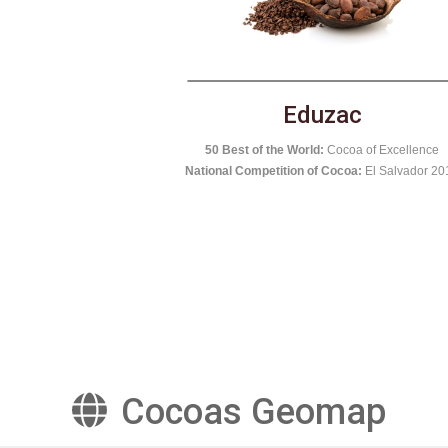
c
El Castillero
National Competition of Cocoa:
Nicaragua 20
a of Excellence
oa:
El Salvador 2017
Cocoas Geomap