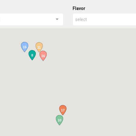
Flavor
t
select
15
11
8
16
17
10