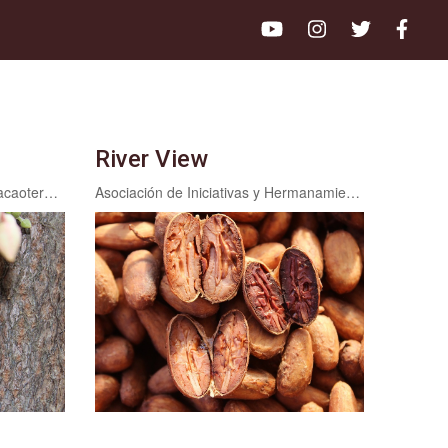
River View
Cooperativa Multisectorial De Cacaoteros Orgánicos COMUCOR R.L.
Asociación de Iniciativas y Hermanamientos de El Castillo ASHIERCA