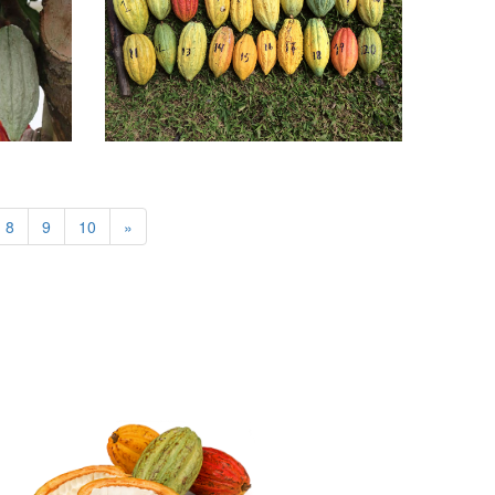
8
9
10
»