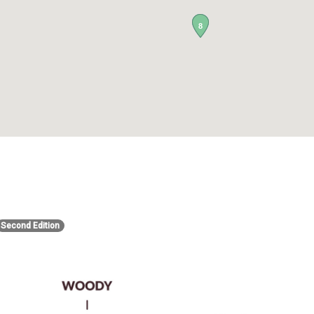
8
Second Edition