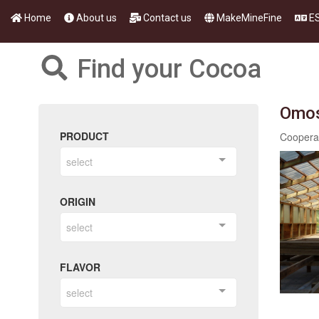
Home
About us
Contact us
MakeMineFine
E
Find your Cocoa
Omo
PRODUCT
select
ORIGIN
select
FLAVOR
select