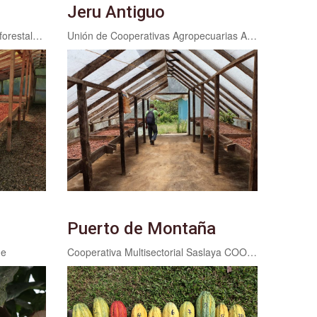
Jeru Antiguo
Asociación de Productores Agroforestales de la Cuenca Rio Choloma APACH
Unión de Cooperativas Agropecuarias Ahmed Campos Corea R.L. (UCA)
Puerto de Montaña
ue
Cooperativa Multisectorial Saslaya COOMUSASC R.L.