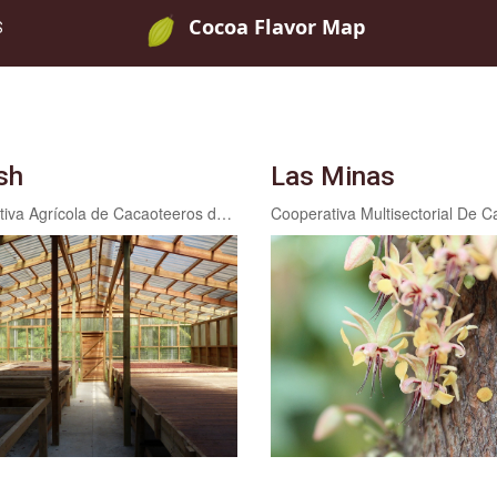
Cocoa Flavor Map
S
sh
Las Minas
Cooperativa Agrícola de Cacaoteeros de Omoa San Fernando Limitada CACAOSAFER