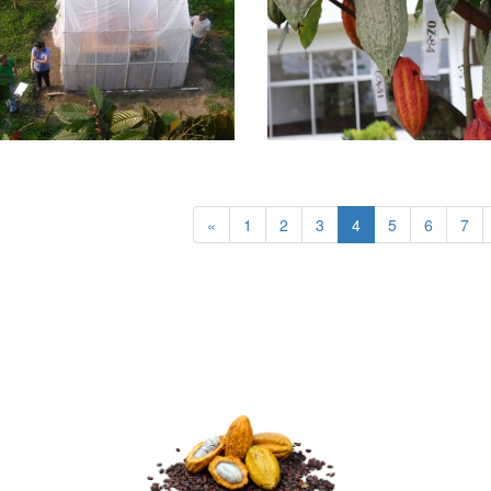
«
1
2
3
4
5
6
7