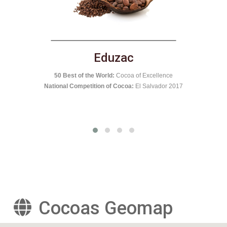
El Castillero
National Competition of Cocoa:
Nicaragua 2016
nce
50 B
r 2017
Cocoas Geomap