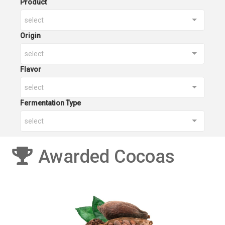
Product
select
Origin
select
Flavor
select
Fermentation Type
select
Awarded Cocoas