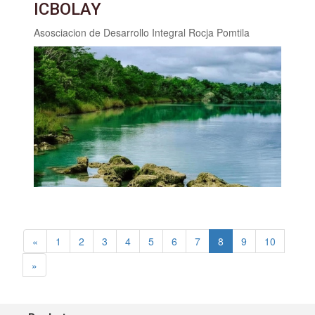
ICBOLAY
Asosciacion de Desarrollo Integral Rocja Pomtila
«
1
2
3
4
5
6
7
8
9
10
»