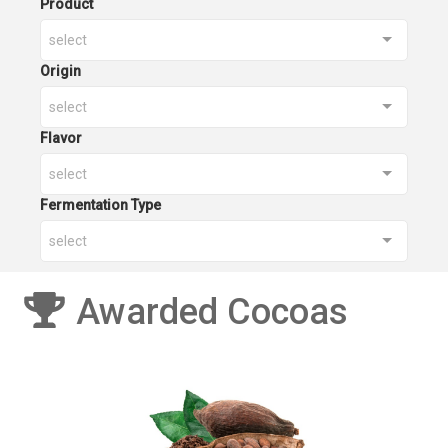
Product
select
Origin
select
Flavor
select
Fermentation Type
select
Awarded Cocoas