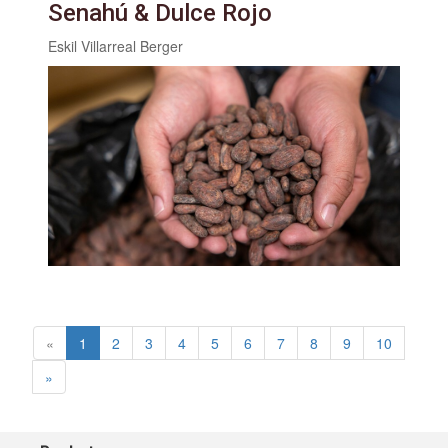
Senahú & Dulce Rojo
Eskil Villarreal Berger
«
1
2
3
4
5
6
7
8
9
10
»