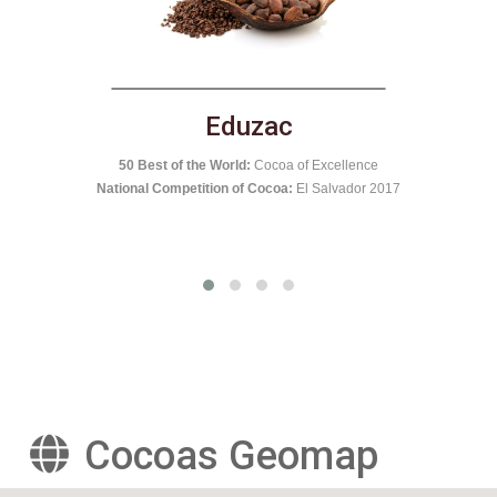
El Castillero
National Competition of Cocoa:
Nicaragua 2016
nce
50 B
r 2017
Cocoas Geomap